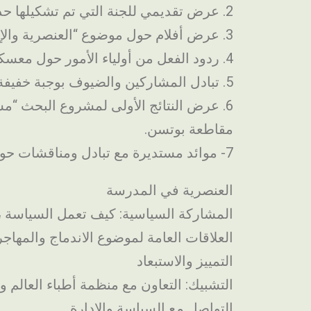
2. عرض تقديمي للجنة التي تم تشكيلها حديثًا لـ MSOs في منطقة Bautzen “KOMMIT”.
3. عرض أفلام حول موضوع “العنصرية والإقصاء” – من تصميم وإنتاج مهاجرين شباب من منطقة باوتزن.
4. ردود الفعل من أولياء الأمور حول معسكر الشباب – ردود فعل إيجابية للغاية.
5. تبادل المشاركين والضيوف بوجبة خفيفة مشتركة.
6. عرض النتائج الأولى لمشروع البحث “مست
مقاطعة بوتسن.
7- موائد مستديرة مع تبادل ومناقشات حول المواضيع:
العنصرية في المدرسة
المشاركة السياسية: كيف تعمل السياسة 
العلاقات العامة لموضوع الاندماج والمهاج
التمييز والاستبعاد
التشبيك: التعاون مع منظمة أطباء العالم 
التواصل مع السياسة والإدارة