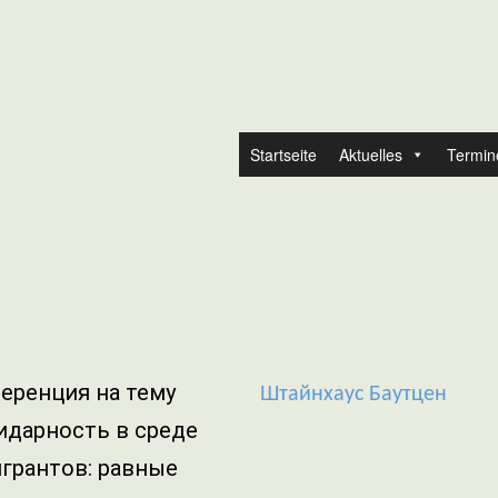
Startseite
Aktuelles
Termin
еренция на тему
Штайнхаус Баутцен
идарность в среде
грантов: равные