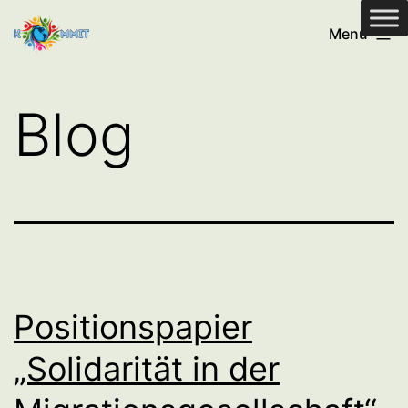
Zum
MSO-
Menü
Inhalt
Komitee
springen
Blog
Positionspapier
„Solidarität in der